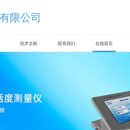
有限公司
技术文献
联系我们
在线留言