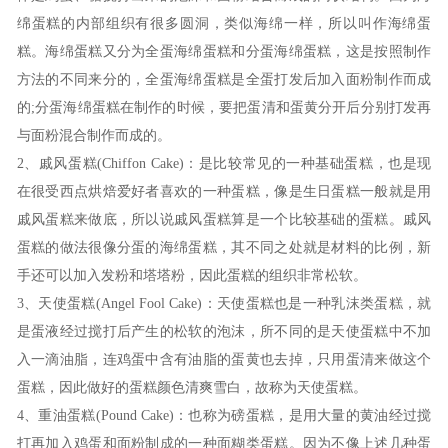
绵蛋糕的内部组织有很多圆洞，类似海绵一样，所以叫作海绵蛋
糕。海绵蛋糕又分为全蛋海绵蛋糕和分蛋海绵蛋糕，这是按照制作
方法的不同来分的，全蛋海绵蛋糕是全蛋打发后加入面粉制作而成
的
;
分蛋海绵蛋糕在制作的时候，要把蛋清和蛋黄分开后分别打发再
与面粉混合制作而成的。
2
、戚风蛋糕
(Chiffon Cake)
：是比较常见的一种基础蛋糕，也是现
在很受西点烘焙爱好者喜欢的一种蛋糕，像是生日蛋糕一般就是用
戚风蛋糕来做底，所以说戚风蛋糕算是一个比较基础的蛋糕。戚风
蛋糕的做法很像分蛋的海绵蛋糕，其不同之处就是材料的比例，新
手还可以加入发粉和塔塔粉，因此蛋糕的组织非常松软。
3
、天使蛋糕
(Angel Fool Cake)
：天使蛋糕也是一种乳沫类蛋糕，就
是蛋液经过搅打后产生的松软的泡沫，所不同的是天使蛋糕中不加
入一滴油脂，连鸡蛋中含有油脂的蛋黄也去掉，只用蛋清来做这个
蛋糕，因此做好的蛋糕颜色清爽雪白，故称为天使蛋糕。
4
、重油蛋糕
(Pound Cake)
：也称为磅蛋糕，是用大量的黄油经过搅
打再加入鸡蛋和面粉制成的一种面糊类蛋糕。因为不像上述几种蛋