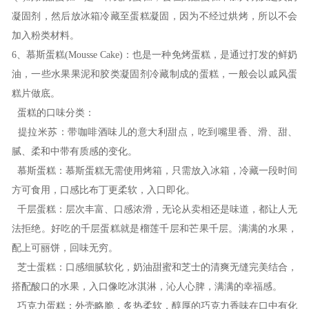
凝固剂，然后放冰箱冷藏至蛋糕凝固，因为不经过烘烤，所以不会
加入粉类材料。
6
、慕斯蛋糕
(Mousse Cake)
：也是一种免烤蛋糕，是通过打发的鲜奶
油，一些水果果泥和胶类凝固剂冷藏制成的蛋糕，一般会以戚风蛋
糕片做底。
蛋糕的口味分类：
提拉米苏：带咖啡酒味儿的意大利甜点，吃到嘴里香、滑、甜、
腻、柔和中带有质感的变化。
慕斯蛋糕：慕斯蛋糕无需使用烤箱，只需放入冰箱，冷藏一段时间
方可食用，口感比布丁更柔软，入口即化。
千层蛋糕：层次丰富、口感浓滑，无论从卖相还是味道，都让人无
法拒绝。好吃的千层蛋糕就是榴莲千层和芒果千层。满满的水果，
配上可丽饼，回味无穷。
芝士蛋糕：口感细腻软化，奶油甜蜜和芝士的清爽无缝完美结合，
搭配酸口的水果，入口像吃冰淇淋，沁人心脾，满满的幸福感。
巧克力蛋糕：外壳略脆，炙热柔软，醇厚的巧克力香味在口中有化