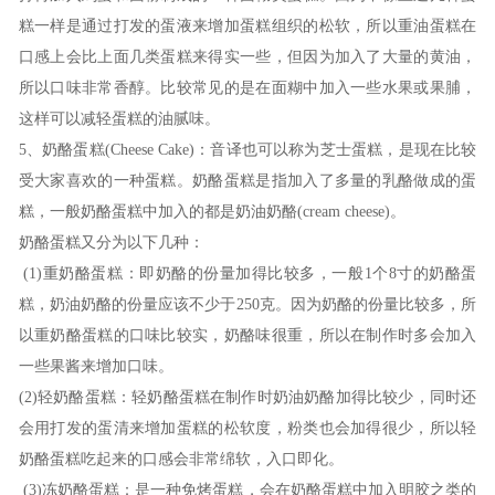
糕一样是通过打发的蛋液来增加蛋糕组织的松软，所以重油蛋糕在
口感上会比上面几类蛋糕来得实一些，但因为加入了大量的黄油，
所以口味非常香醇。比较常见的是在面糊中加入一些水果或果脯，
这样可以减轻蛋糕的油腻味。
5
、奶酪蛋糕
(Cheese Cake)
：音译也可以称为芝士蛋糕，是现在比较
受大家喜欢的一种蛋糕。奶酪蛋糕是指加入了多量的乳酪做成的蛋
糕，一般奶酪蛋糕中加入的都是奶油奶酪
(cream cheese)
。
奶酪蛋糕又分为以下几种：
(1)
重奶酪蛋糕：即奶酪的份量加得比较多，一般
1
个
8
寸的奶酪蛋
糕，奶油奶酪的份量应该不少于
250
克。因为奶酪的份量比较多，所
以重奶酪蛋糕的口味比较实，奶酪味很重，所以在制作时多会加入
一些果酱来增加口味。
(2)
轻奶酪蛋糕：轻奶酪蛋糕在制作时奶油奶酪加得比较少，同时还
会用打发的蛋清来增加蛋糕的松软度，粉类也会加得很少，所以轻
奶酪蛋糕吃起来的口感会非常绵软，入口即化。
(3)
冻奶酪蛋糕：是一种免烤蛋糕，会在奶酪蛋糕中加入明胶之类的