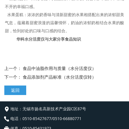
不开的幸福口感。
水果蛋糕：浓浓的奶香味与清新甜蜜的水果相搭配出来的浓郁甜美
气息，蕴藏着甜蜜浪漫的温馨情怀，奶油的浓郁奶相结合水果的酸
甜，恰到好处的口味与口感的结合。
华科水分活度仪与大家分享食品知识
上一个：
食品中油脂作用与质量（水分活度仪）
下一个：
食品添加剂产品标准（水分活度仪转）
返回
地址：
无锡市扬名高新技术产业园C区87号
电话：
0510-85427677/0510-66880771
传真：
0510-85431973