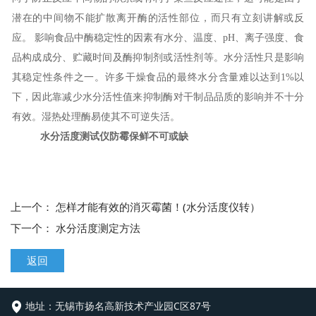
潜在的中间物不能扩散离开酶的活性部位，而只有立刻讲解或反
应。
影响食品中酶稳定性的因素有水分、温度、
pH
、离子强度、食
品构成成分、贮藏时间及酶抑制剂或活性剂等。水分活性只是影响
其稳定性条件之一。许多干燥食品的最终水分含量难以达到
1%
以
下，因此靠减少水分活性值来抑制酶对干制品品质的影响并不十分
有效。湿热处理酶易使其不可逆失活。
水分活度测试仪
防霉保鲜不可或缺
上一个：
怎样才能有效的消灭霉菌！(水分活度仪转）
下一个：
水分活度测定方法
返回
地址：
无锡市扬名高新技术产业园C区87号