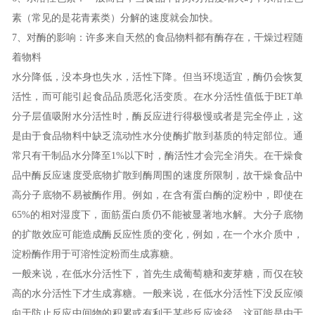
素（常
见的是花青素类）分解的速度就会加快。
7
、对酶的影响：许多来自天然的食品物料都有酶存在，干燥过程随
着物料
水分降低，没本身也失水，活性下降。但当环境适宜，酶仍会恢复
活性，而可能引起食品品质恶化活变质。在水分活性值低于
BET
单
分子层值吸附水分活性时，酶反应进行得极慢或者是完全停止，这
是由于食品物料中缺乏流动性水分使酶扩散到基质的特定部位。通
常只有干制品水分降至
1%
以下时，酶活性才会完全消失。在干燥食
品中酶反应速度受底物扩散到酶周围的速度所限制，故干燥食品中
高分子底物不易被酶作用。例如，在含有蛋白酶的淀粉中，即使在
65%
的相对湿度下，面筋蛋白质仍不能被显著地水解。大分子底物
的扩散效应可能造成酶反应性质的变化，例如，在一个水介质中，
淀粉酶作用于可溶性淀粉而生成寡糖。
一般来说，在低水分活性下，首先生成葡萄糖和麦芽糖，而仅在较
高的水分活性下才生成寡糖。一般来说，在低水分活性下没反应倾
向于防止反应中间物的积累或有利于某些反应途径，这可能是由于